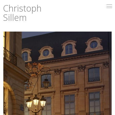
Christoph
i
Sillem